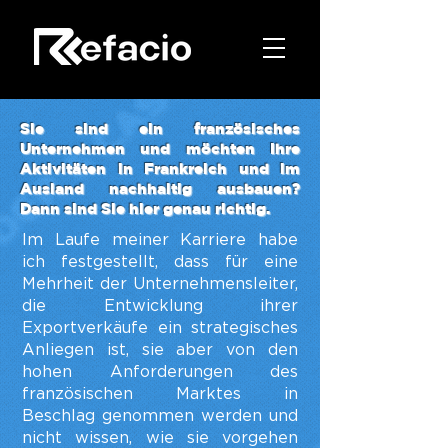
Sie sind ein französisches
Unternehmen und möchten Ihre
Aktivitäten in Frankreich und im
Ausland nachhaltig ausbauen?
Dann sind Sie hier genau richtig.
Im Laufe meiner Karriere habe
ich festgestellt, dass für eine
Mehrheit der Unternehmensleiter,
die Entwicklung ihrer
Exportverkäufe ein strategisches
Anliegen ist, sie aber von den
hohen Anforderungen des
französischen Marktes in
Beschlag genommen werden und
nicht wissen, wie sie vorgehen